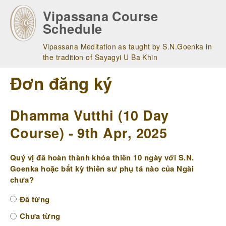
Skip
Vipassana Course
to
Schedule
main
navigation
Vipassana Meditation as taught by S.N.Goenka in
the tradition of Sayagyi U Ba Khin
Đơn đăng ký
Dhamma Vutthi (10 Day
Course) - 9th Apr, 2025
Quý vị đã hoàn thành khóa thiền 10 ngày với S.N.
Goenka hoặc bất kỳ thiền sư phụ tá nào của Ngài
chưa?
Đã từng
Chưa từng