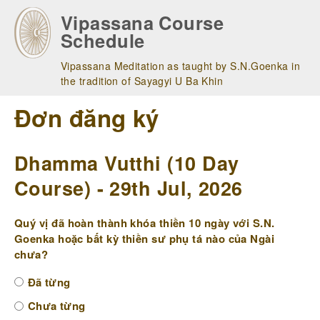
Skip
Vipassana Course
to
Schedule
main
navigation
Vipassana Meditation as taught by S.N.Goenka in
the tradition of Sayagyi U Ba Khin
Đơn đăng ký
Dhamma Vutthi (10 Day
Course) - 29th Jul, 2026
Quý vị đã hoàn thành khóa thiền 10 ngày với S.N.
Goenka hoặc bất kỳ thiền sư phụ tá nào của Ngài
chưa?
Đã từng
Chưa từng